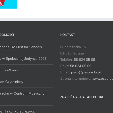
ADOMOŚCI
KONTAKT
ridge B2 First for Schools
ul. Strażacka 15
81-616 Gdynia
u w Społecznej Jedynce 2026
Telefon:
58 624 05 09
Faks:
58 624 05 09
na EuroWeek
Email:
pssp@pssp.edu.pl
Strona internetowa:
www.pssp.ed
ton Czytelniczy
e roku w Centrum Muzycznym
ZNAJDŹ NAS NA FACEBOOKU
yniki konkursu języka