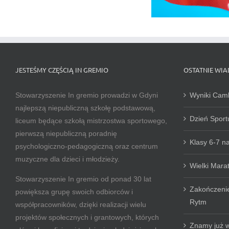
JESTEŚMY CZĘŚCIĄ IN GREMIO
OSTATNIE WI
Stowarzyszenie In gremio prowadzi w Gdyni
Wyniki Camb
najlepszą niepubliczną szkołę podstawową,
Dzień Sport
liceum będące szkołą mistrzostwa sportowego,
pierwszą niepubliczną poradnię
Klasy 6-7 
psychologiczno-pedagogiczną oraz centrum
muzyczne dla dzieci i młodzieży.
Wielki Mara
Stowarzyszenie In gremio od ponad 30 lat
Zakończeni
powiększa grupę swoich odbiorców i
Rytm
współpracowników, dzięki realizacji wielu
projektów społecznych i grantowych, których
Znamy już w