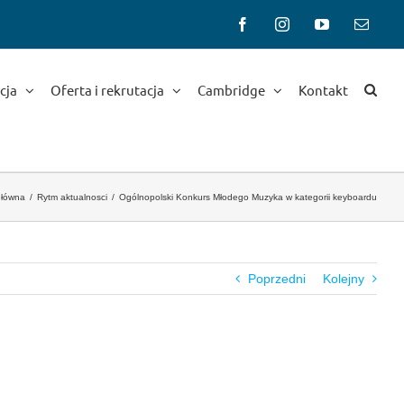
Facebook
Instagram
YouTube
Email
cja
Oferta i rekrutacja
Cambridge
Kontakt
główna
Rytm aktualnosci
Ogólnopolski Konkurs Młodego Muzyka w kategorii keyboardu
Poprzedni
Kolejny